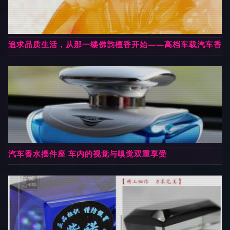
追求品质生活，从那一缕佛韵檀香开始——高档车载汽车香水
汽车香水摆件座 车内的视觉与嗅觉双重享受