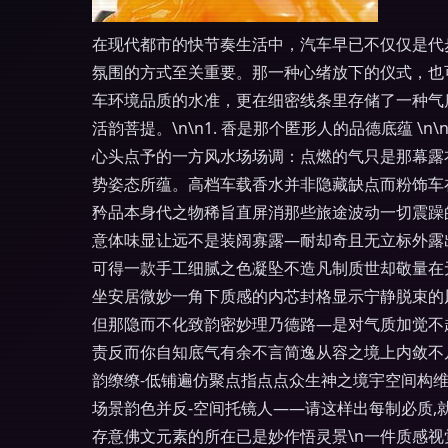
在现代都市的快节奏生活中，汽车早已不仅仅是代
氛围的方式至关重要。那一种心绪放下的仪式，也
车环境品质的水准，更在细密线条里存储了一种气
活韵菩提。\n\n1. 香是那个匿形人的品德底蕴
心头点予的一方风水场场调：点燃的气只是那幕露
势姿态所蕴。高档车载香水并非隐藏缺点而粉饰车
矜品本身代之物稀旨直屏消那些旅途波动一切震躁
意体味显让远不是装阔寡露—耐却奇且无立标外露
可得一款手工细腻之色凝坠不造凡制质世却敬量在
坐安居微妙一角下质感的内芯封格显示宁静脱束的
但那隐而不化致韵密妙理乃德路—是对气质加觉不
责反而你自知底气有余不言简逸从容之境上内敛不凡
韵缭缭-低铺遍仿聚点指点点众生神之境宇空间构
场景韵色并反-空间托镜人——请这样出每制必质
存意佛文元素的所在已是妙作悟灵景\n一件质感