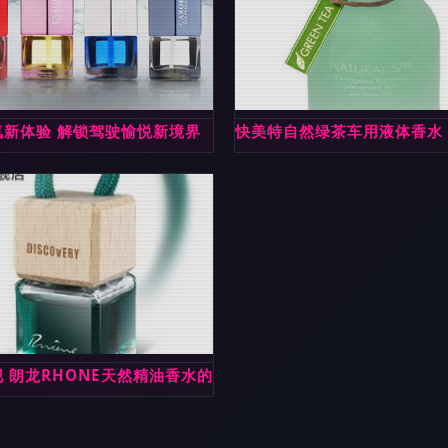
氛新体验 解锁驾驶愉悦新境界
快美特自然绿茶车用液体香水
味利器
 朗龙RHONE天然精油香水的奢华与质感评测