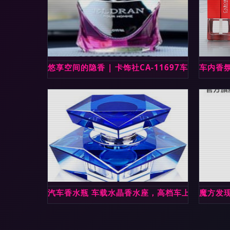
悠享空间的隐香 | 卡饰社CA-11697车载香水体验
车内香
汽车香水瓶 车载水晶香水座，高档车上用品除异
魔方发现