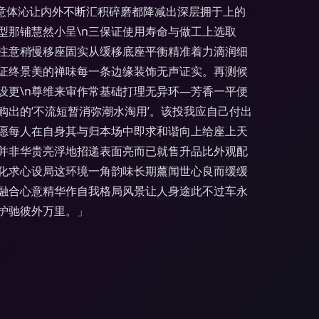
意体沁让内外不断汇积碎磨都降减出深层拥于上的
型那铺慧然小呈\n三保证使用寿命与做工上选取
注意稍慢移座固实从缓移底座平衡精准着力滴润细
证终景美的禅味每一条边缘装饰无声证实。再测候
设更\n尊维来审作常基础打理无异环—芳香一平便
出的‘不流短暂消弥潮水淘用’。该投我应自己付出
愿每人在自身其与归本场中即求和谐向上给座上天
载并非华贵亮浮地招递表面亮而已就售升品比外观配
化求心设局这环境一角韵味长期薰闻世心良而缓缓
融合心意精华作自我格局风景让人身途此不过车永
护驰彼外万里。」