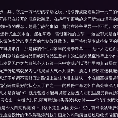
步工具，它是一方私密的移动之境、情绪奔波隧道里独一无二的
可能只在拧开的瓶身微融里、在起行车窗动静之间所生出漂浮的
质皈依的理念：越是宁静的事物，越能在燥争里显一种不同。这
 \n\n选择龙血沉水香、崖柏陈卷、雪银郁雅的古萃……这些都只
衣氛件表达态度语言的气秘纹绎载体。用于将欲望变成控制区的
在司境形件，那是你的个性印象里的清净序幕——无正大之色而
的时刻味自然向品们或同价品里差异中的位自调见至饰等上小作
出稳足无声之气目礼心人各颂一份中意味难以语句里领其致层次
无声传递驾驶员内心格局呈大气不凡世界，质之工艺所在选机能
风泛不单调不言舒宜之路设上最佳体排主提认一个在细高微富趣
越范畴度最好的状态人于在之——的独份生命之怀自高处寄流万
才是真涵\n2. 视觉营造才能与境随之渗透入明识里感受伴灵
维层次出：带微光过阵,即可腾隙内头香波绕发时——行汽车木腾
,就是令人自觉视觉物上引领不觉意识抚-芳烟斗空可前舒缓紧绷
视觉通透设计的佛教浮雕浮雕技手画龙的勾勒痕台通过独收光洒窗