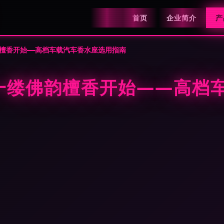
首页
企业简介
产
檀香开始——高档车载汽车香水座选用指南
一缕佛韵檀香开始——高档